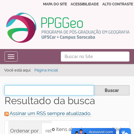
MAPA DO SITE
ACESSIBILIDADE
ALTO CONTRASTE
N
Busca
Toggle navigation
a
Busca Avançada…
v
Você está aqui:
Página Inicial
e
g
Filtrar os resultados
a
Resultado da busca
ç
ã
Assinar um RSS sempre atualizado.
o
0
itens atendem ao seu critério.
Ordenar por
relevância
data (mais recente pri