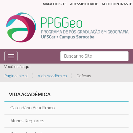
MAPA DO SITE
ACESSIBILIDADE
ALTO CONTRASTE
N
Busca
Toggle navigation
a
Busca Avançada…
Você está aqui:
v
Página Inicial
Vida Acadêmica
Defesas
e
g
a
VIDA ACADÊMICA
ç
Calendário Acadêmico
ã
o
Alunos Regulares